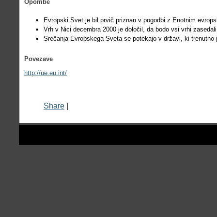
Opombe
Evropski Svet je bil prvič priznan v pogodbi z Enotnim evrop
Vrh v Nici decembra 2000 je določil, da bodo vsi vrhi zasedali
Srečanja Evropskega Sveta se potekajo v državi, ki trenutno
Povezave
http://ue.eu.int/
Share
|