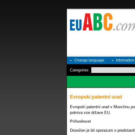
Change language
Informatio
Categories
Evropski patentni urad
Evropski patentni urad v Munchnu po
pokriva vse države EU.
Prihodnost
Dosežen je bil sporazum o predstavi