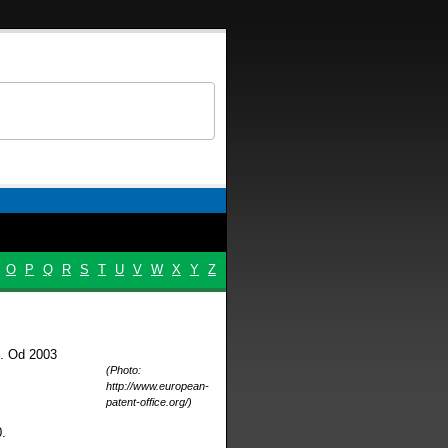
O
P
Q
R
S
T
U
V
W
X
Y
Z
o. Od 2003
(Photo:
http://www.european-
patent-office.org/)
.