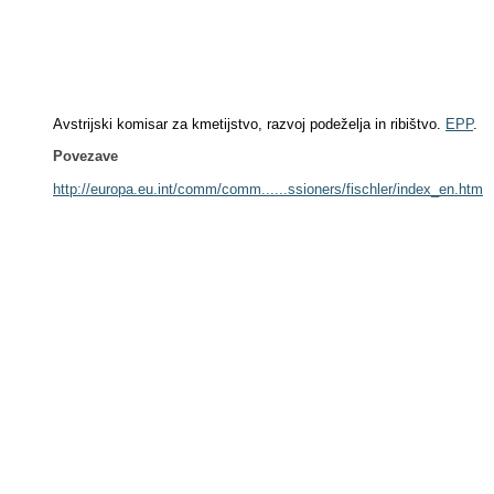
Avstrijski komisar za kmetijstvo, razvoj podeželja in ribištvo.
EPP
.
Povezave
http://europa.eu.int/comm/comm......ssioners/fischler/index_en.htm