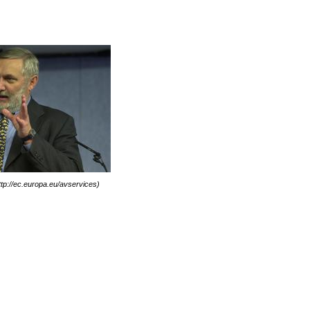
ttp://ec.europa.eu/avservices)