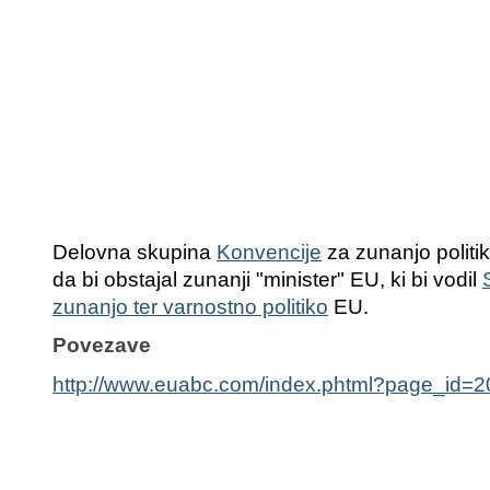
Delovna skupina
Konvencije
za zunanjo politi
da bi obstajal zunanji "minister" EU, ki bi vodil
zunanjo ter varnostno politiko
EU.
Povezave
http://www.euabc.com/index.phtml?page_id=2