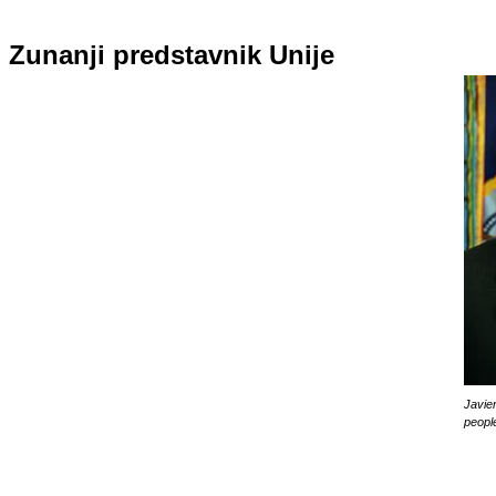
Zunanji predstavnik Unije
Javie
peopl