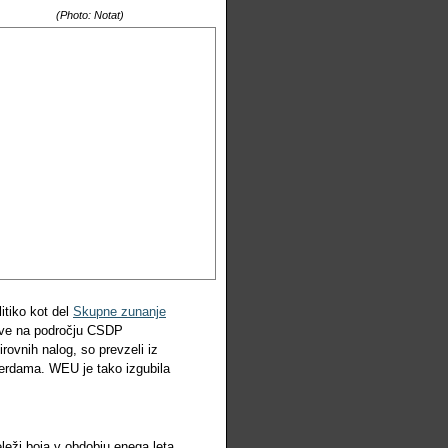
(Photo: Notat)
itiko kot del
Skupne zunanje
itve na področju CSDP
irovnih nalog, so prevzeli iz
terdama. WEU je tako izgubila
leži boja v obdobju enega leta