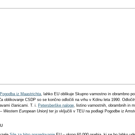
Pogodba iz Maastrichta
, lahko EU oblikuje Skupno varnostno in obrambno pol
a oblikovanje CSDP so se končno odločili na vrhu v Kölnu leta 1990. Odloč
vami članicami. T. i.
Petersberške naloge
, listino varnostnih, obrambnih in m
– Western European Union)
ter jo vključili v TEU na podlagi Pogodbe iz Ams
EU
evzele
Sile za hitro posredovanje
EU – okrog 60.000 osebja, ki se bo lahko ude