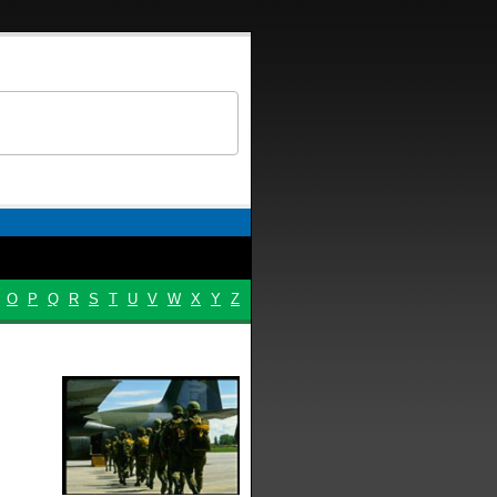
O
P
Q
R
S
T
U
V
W
X
Y
Z