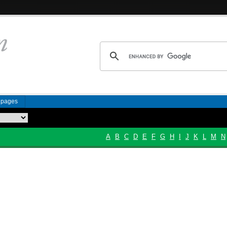
n pages
A
B
C
D
E
F
G
H
I
J
K
L
M
N