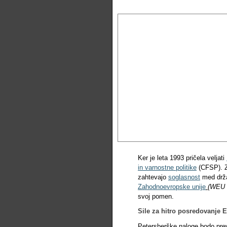
Ker je leta 1993 pričela veljati
in varnostne politike
(CFSP). Z
zahtevajo
soglasnost
med drža
Zahodnoevropske unije
(WEU 
svoj pomen.
Sile za hitro posredovanje 
Petersberške naloge bodo pr