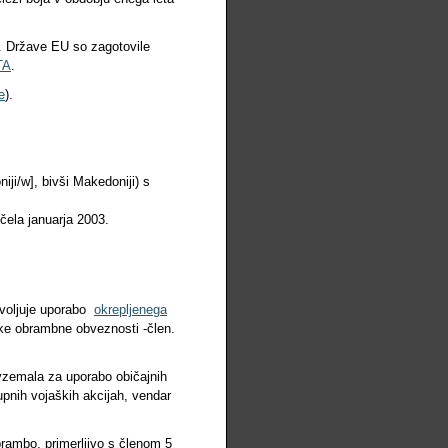
U. Države EU so zagotovile
TA
.
e
).
ji/w], bivši Makedoniji) s
ičela januarja 2003.
ovoljuje uporabo
okrepljenega
ske obrambne obveznosti -člen.
vzemala za uporabo običajnih
kupnih vojaških akcijah, vendar
brambo, primerljivo s členom 5