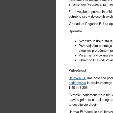
z namenom "vzdrževanja miru" 
Za te vojake je potrebnih prib
potrebne sile v določenih okol
V skladu s Pogodbo EU za opera
Opombe
Švedska in Irska sta iz
Prva vojaška operacija 
skupnim proračunom prib
Prva misija v okviru sku
Obrambo EU vodi Vojašk
Prihodnost
Ustavea EU
ima posebno pogla
sodelovanja
in strukturiranega
1-40 in 3-208.
Evropski parlament mora biti 
pravil v primeru okrepljenega 
to dovoljujejo drugim.
Ustava EU vsebuje tudi klavzul