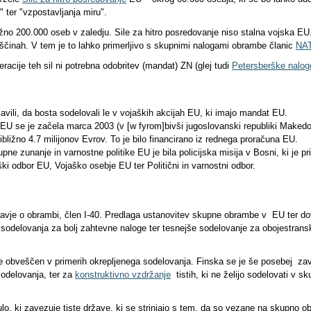
ter "vzpostavljanja miru".
ližno 200.000 oseb v zaledju. Sile za hitro posredovanje niso stalna vojska E
iščinah. V tem je to lahko primerljivo s skupnimi nalogami obrambe članic
NA
cije teh sil ni potrebna odobritev (mandat) ZN (glej tudi
Petersberške nalog
javili, da bosta sodelovali le v vojaških akcijah EU, ki imajo mandat EU.
EU se je začela marca 2003 (v [w fyrom]bivši jugoslovanski republiki Makedoni
ližno 4.7 milijonov Evrov. To je bilo financirano iz rednega proračuna EU.
pne zunanje in varnostne politike EU je bila policijska misija v Bosni, ki je pr
i odbor EU, Vojaško osebje EU ter Politični in varnostni odbor.
vje o obrambi, člen I-40. Predlaga ustanovitev skupne obrambe v EU ter d
 sodelovanja za bolj zahtevne naloge ter tesnejše sodelovanje za obojestran
le obveščen v primerih okrepljenega sodelovanja. Finska se je še posebej za
sodelovanja, ter za
konstruktivno vzdržanje
tistih, ki ne želijo sodelovati v s
o, ki zavezuje tiste države, ki se strinjajo s tem, da so vezane na skupno o