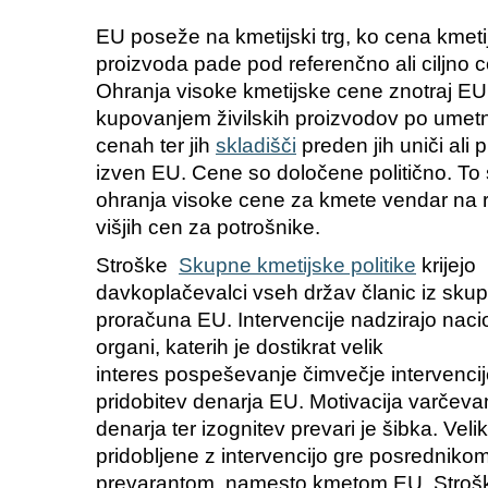
EU poseže na kmetijski trg, ko cena kmet
proizvoda pade pod referenčno ali ciljno 
Ohranja visoke kmetijske cene znotraj EU
kupovanjem živilskih proizvodov po umetn
cenah ter jih
skladišči
preden jih uniči ali 
izven EU. Cene so določene politično. To 
ohranja visoke cene za kmete vendar na 
višjih cen za potrošnike.
Stroške
Skupne kmetijske politike
krijejo
davkoplačevalci vseh držav članic iz sku
proračuna EU. Intervencije nadzirajo naci
organi, katerih je dostikrat velik
interes pospeševanje čimvečje intervenci
pridobitev denarja EU. Motivacija varčeva
denarja ter izognitev prevari je šibka. Velik
pridobljene z intervencijo gre posrednikom
prevarantom, namesto kmetom EU. Strošk