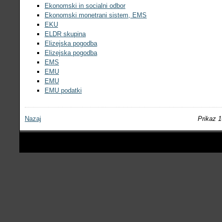
Ekonomski in socialni odbor
Ekonomski monetrani sistem, EMS
EKU
ELDR skupina
Elizejska pogodba
Elizejska pogodba
EMS
EMU
EMU
EMU podatki
Nazaj
Prikaz 1