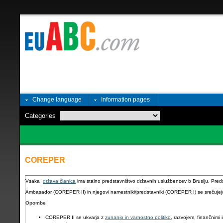
Change language
Information pages
Categories
COREPER
Vsaka
država članica
ima stalno predstavništvo državnih uslužbencev b Bruslju. Preds
Ambasador (COREPER II) in njegovi namestniki/predstavniki (COREPER I) se srečuje
Opombe
COREPER II se ukvarja z
zunanjo in varnostno politiko
, razvojem, finančnimi 