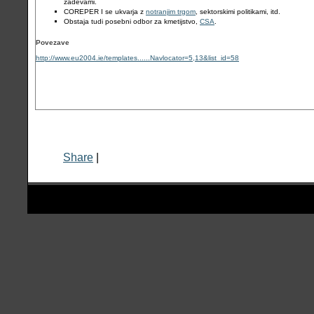
zadevami.
COREPER I se ukvarja z
notranjim trgom
, sektorskimi politikami, itd.
Obstaja tudi posebni odbor za kmetijstvo,
CSA
.
Povezave
http://www.eu2004.ie/templates......Navlocator=5,13&list_id=58
Share
|